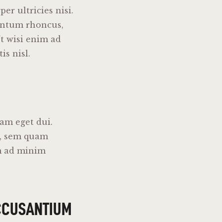
er ultricies nisi.
entum rhoncus,
t wisi enim ad
is nisl.
Nam eget dui.
s, sem quam
im ad minim
CCUSANTIUM