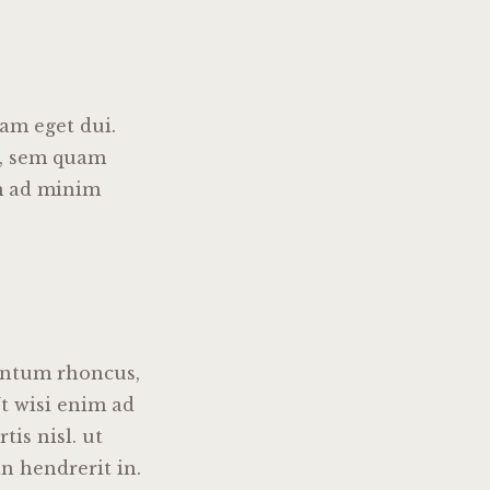
Nam eget dui.
s, sem quam
im ad minim
entum rhoncus,
t wisi enim ad
is nisl. ut
n hendrerit in.