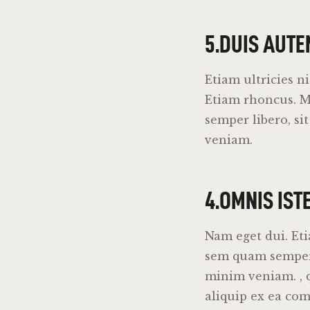
5.DUIS AUTE
Etiam ultricies n
Etiam rhoncus. 
semper libero, s
veniam.
4.OMNIS IST
Nam eget dui. Et
sem quam semper 
minim veniam. , q
aliquip ex ea co