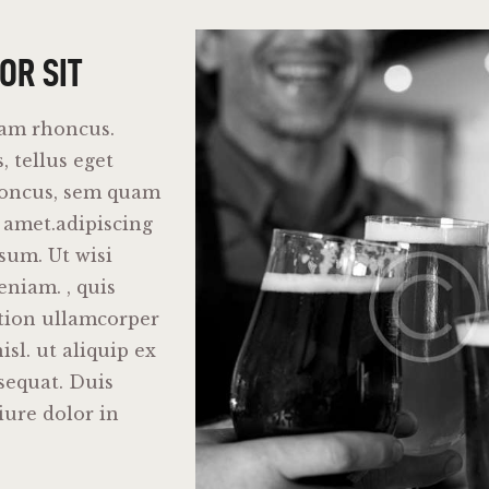
OR SIT
iam rhoncus.
 tellus eget
oncus, sem quam
t amet.adipiscing
sum. Ut wisi
niam. , quis
ation ullamcorper
isl. ut aliquip ex
equat. Duis
iure dolor in