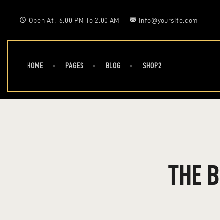
Open At : 6:00 PM To 2:00 AM
info@yoursite.com
HOME
PAGES
BLOG
SHOP2
THE 