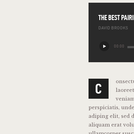
THE BEST PAIR
DAVID BROOKS
Audio
00:00
Player
onsect
C
laoree
veniam,
perspiciatis, und
adiping elit, se
aliquam erat volu
ullamcorper suscip