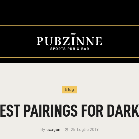
HOME
CHI SIAMO
LOTTERIA
COUPON
BEER & FOOD
PROGRAMMA
GRAZIE A
Blog
BEST PAIRINGS FOR DARK
By
exagon
25 Luglio 2019