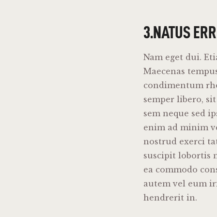
3.NATUS ERR
Nam eget dui. Et
Maecenas tempus,
condimentum rh
semper libero, si
sem neque sed ip
enim ad minim ve
nostrud exerci t
suscipit lobortis n
ea commodo cons
autem vel eum ir
hendrerit in.