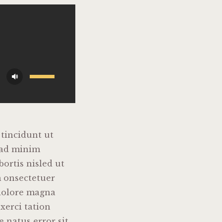
Usa
i
tasti
freccia
su/giù
tincidunt ut
per
 ad minim
aumentare
bortis nisled ut
o
m onsectetuer
diminuire
 dolore magna
il
xerci tation
volume.
e natus error sit