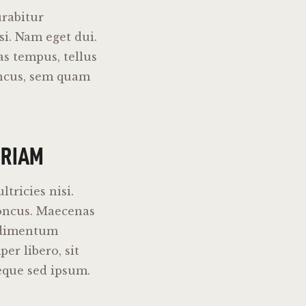
urabitur
si. Nam eget dui.
s tempus, tellus
ncus, sem quam
ERIAM
tricies nisi.
oncus. Maecenas
ndimentum
r libero, sit
eque sed ipsum.