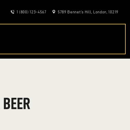
1 (800) 123-4567
5789 Bennet’s Hill, London, 10219
 BEER