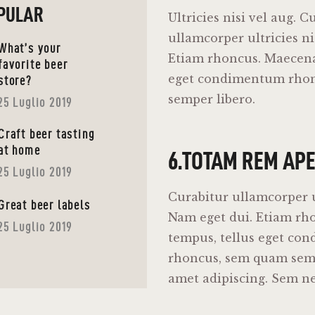
PULAR
Ultricies nisi vel aug. C
ullamcorper ultricies ni
What’s your
Etiam rhoncus. Maecena
favorite beer
eget condimentum rho
store?
semper libero.
25 Luglio 2019
Craft beer tasting
at home
6.TOTAM REM AP
25 Luglio 2019
Curabitur ullamcorper ul
Great beer labels
Nam eget dui. Etiam rh
25 Luglio 2019
tempus, tellus eget co
rhoncus, sem quam sempe
amet adipiscing. Sem n