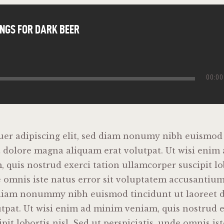
INGS FOR DARK BEER
00:00
uer adipiscing elit, sed diam nonumy nibh euismod 
t dolore magna aliquam erat volutpat. Ut wisi enim
 quis nostrud exerci tation ullamcorper suscipit lo
e omnis iste natus error sit voluptatem accusantiu
d diam nonummy nibh euismod tincidunt ut laoreet
tpat. Ut wisi enim ad minim veniam, quis nostrud e
it lobortis nisl. Sed ut perspiciatis, unde omnis ist