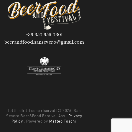
+39 350 956 0301
beerandfood.sansevero@gmail.com
Tutti i diritti sono riservati © 2026. San
Severo Beer&Food Festival Aps .
Privacy
Policy
. Powered by
Matteo Foschi