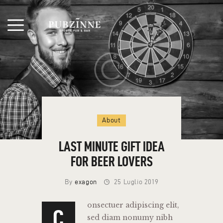
HOME
CHI SIAMO
LOTTERIA
COUPON
About
BEER & FOOD
PROGRAMMA
LAST MINUTE GIFT IDEA
GRAZIE A
FOR BEER LOVERS
By
exagon
25 Luglio 2019
onsectuer adipiscing elit,
C
sed diam nonumy nibh