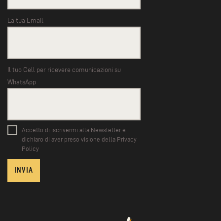
La tua Email
Il tuo Cell per ricevere comunicazioni su
WhatsApp
Accetto di iscrivermi alla Newsletter e
dichiaro di aver preso visione della Privacy
Policy