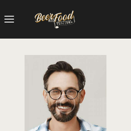
HOME
CHI SIAMO
LOTTERIA
COUPON
BEER & FOOD
PROGRAMMA
GRAZIE A